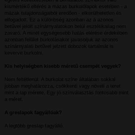
kismértékű eltérés a mázas burkolólapok esetében - a
mázak tulajdonságaiból eredően - elkerülhetetlen és
elfogadott. Ez a különbség azonban az á azonos
betűvel jelölt színárnyalatokon belül esztétikailag nem
zavaró. A minél egységesebb hatás elérése érdekében
azonban felület burkolásakor javasoljuk az azonos
színárnyalati betűvel jelzett dobozok tartalmát is
keverve burkolni.
Kis helyiségben kisebb méretű csempét vegyek?
Nem feltétlenül. A burkolat színe általában sokkal
jobban meghatározza, csökkenti vagy növeli a teret
mint a lap mérete. Egy jó színválasztás fontosabb mint
a méret.
A greslapok fagyállóak?
A legtöbb greslap fagyálló.