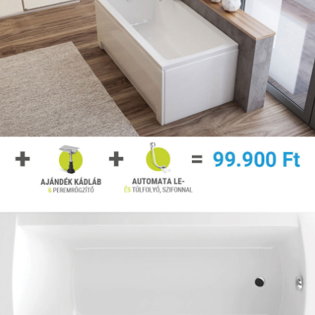
csempék, padlólapok eltérő gyártási időpontban más-
más színárnyalatúak lehetnek. Pótrendelésnél a már
meglévő doboz oldalán lévő színárnyalati kódot kell
kérni.
Lehet fuga nélkül rakni a lapokat?
A legtöbbet nem, mert a gyártás akármennyire is jó
minimális (1-2 mm) méretkülönbség van a lapok között,
ami elfogadható jelenség. A fuga nemcsak a lerakásnál
segít, de a dilattációban is fontos szerepe van.
Minimális fugával leburkolhatók a méretre vágott
(retifikált) lapok, de nem mindenhová. Például
padlófűtésnél nem ajánlott.
Mire való az élvédő?
A sarkokon, ablakok beugróiban védi a csempét a
sérülésektől és eltakarja a csempe oldalát ami nincs