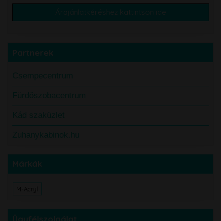
Árajánlatkéréshez kattintson ide
Partnerek
Csempecentrum
Fürdőszobacentrum
Kád szaküzlet
Zuhanykabinok.hu
Márkák
M-Acryl
Ügyfélszolgálat