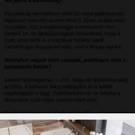
Mit jelent a karcállóság?
Karcállóság tekintetében mind fal- mind padlóburkoló
lapjainkat speciális eszközökkel 1-10-es skálán belül
vizsgálják. Ezt a tulajdonságot a dobozokon nem
tüntetik fel, de általánosságban elmondható, hogy a
matt, ezen belül is a rusztikus felületű lapok
karcállósága lényegesen jobb, mint a fényes lapoké.
Mennyivel vegyek több csempét, padlólapot mint a
burkolandó felület?
Kisseb helyiségekhez + 15%, nagyobb felületekre elég
a +10%. A burkolás bonyolultságától és a felület
tagoltságától is függ. Padlóburkolásnál ne felejtse a
lábazathoz szükséges mennyiséget sem.
Kevés lett a mennyiség és amit utólag vettem más
színárnyalatú. Miért?
A kerámiagyártás sajátosságaiból adódik, hogy a