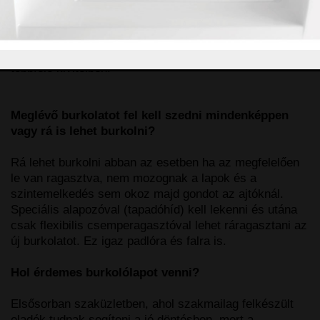
mázazva. Kapható műanyagból vagy fémből. A
műanyagok általában a fugázók színeiben, a fémek
natúr aluszínben, rozsdamentes acélból vagy eloxált
alumíniumból. Lépcsőkhöz kaphatók lépcsőélvédők
többféle kivitelben.
Meglévő burkolatot fel kell szedni mindenképpen
vagy rá is lehet burkolni?
Rá lehet burkolni abban az esetben ha az megfelelően
le van ragasztva, nem mozognak a lapok és a
szintemelkedés sem okoz majd gondot az ajtóknál.
Speciális alapozóval (tapadóhíd) kell lekenni és utána
csak flexibilis csemperagasztóval lehet ráragasztani az
új burkolatot. Ez igaz padlóra és falra is.
Hol érdemes burkolólapot venni?
Elsősorban szaküzletben, ahol szakmailag felkészült
eladók tudnak segíteni a jó döntésben, mert a