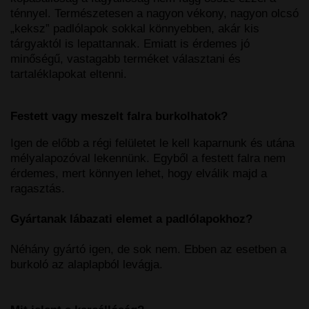
ténnyel. Természetesen a nagyon vékony, nagyon olcsó
„keksz” padlólapok sokkal könnyebben, akár kis
tárgyaktól is lepattannak. Emiatt is érdemes jó
minőségű, vastagabb terméket választani és
tartaléklapokat eltenni.
Festett vagy meszelt falra burkolhatok?
Igen de előbb a régi felületet le kell kaparnunk és utána
mélyalapozóval lekennünk. Egyből a festett falra nem
érdemes, mert könnyen lehet, hogy elválik majd a
ragasztás.
Gyártanak lábazati elemet a padlólapokhoz?
Néhány gyártó igen, de sok nem. Ebben az esetben a
burkoló az alaplapból levágja.