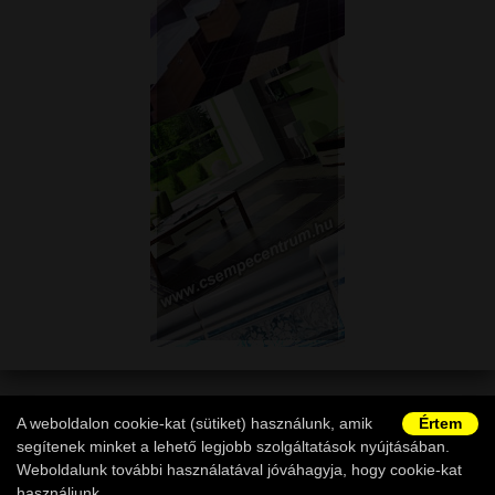
A weboldalon cookie-kat (sütiket) használunk, amik
Értem
Copyright © 2011-2026 -
M-Acryl Webshop
|
ÁSZF
|
Adatvédelem
segítenek minket a lehető legjobb szolgáltatások nyújtásában.
|
Vásárlói információk
|
Elállás a szerződéstől
|
Ügyfélszolgálat
Weboldalunk további használatával jóváhagyja, hogy cookie-kat
használjunk.