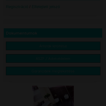
Regisztráció
/
Elfelejtett jelszó
Dokumentumok
Árlisták letöltése
ÁSZF / Adatvédelem
Garanciáink megtekintése