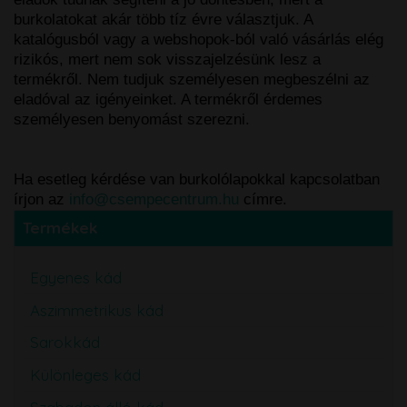
burkolatokat akár több tíz évre választjuk. A
katalógusból vagy a webshopok-ból való vásárlás elég
rizikós, mert nem sok visszajelzésünk lesz a
termékről. Nem tudjuk személyesen megbeszélni az
eladóval az igényeinket. A termékről érdemes
személyesen benyomást szerezni.
Ha esetleg kérdése van burkolólapokkal kapcsolatban
írjon az
info@csempecentrum.hu
címre.
Termékek
Egyenes kád
Aszimmetrikus kád
Sarokkád
Különleges kád