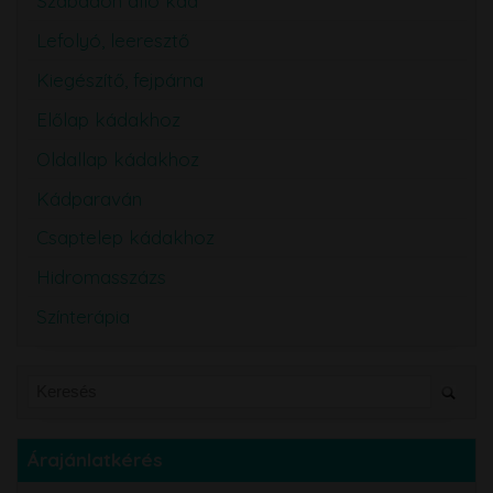
Szabadon álló kád
Lefolyó, leeresztő
Kiegészítő, fejpárna
Előlap kádakhoz
Oldallap kádakhoz
Kádparaván
Csaptelep kádakhoz
Hidromasszázs
Színterápia
Árajánlatkérés