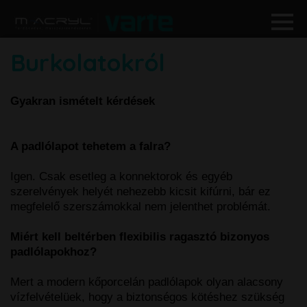
Burkolatokról
Gyakran ismételt kérdések
A padlólapot tehetem a falra?
Igen. Csak esetleg a konnektorok és egyéb
szerelvények helyét nehezebb kicsit kifúrni, bár ez
megfelelő szerszámokkal nem jelenthet problémát.
Miért kell beltérben flexibilis ragasztó bizonyos
padlólapokhoz?
Mert a modern kőporcelán padlólapok olyan alacsony
vízfelvételüek, hogy a biztonségos kötéshez szükség