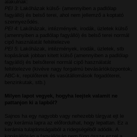
alakulnak:
PEI 3
: Lakóházak külső- (amennyiben a padlólap
fagyálló) és belső terei, ahol nem jellemző a koptató
szennyeződés.
PEI 4
: Lakóházak, intézmények, irodák, üzletek külső
(amennyiben a padlólap fagyálló) és belső terei normál
cipő használatát feltételezve
PEI 5
: Lakóházak, intézmények, irodák, üzletek, stb
kopásának jobban kitett külső (amennyiben a padlólap
fagyálló) és belsőterei normál cipő használatát
feltételezve (kivéve nagy forgalmú bevásárlóközpontok,
ABC-k, repülőterek és vasútállomások fogadóterei,
benzinkutak, stb.)
Milyen lapot vegyek, hogyha leejtek valamit ne
pattanjon ki a lapból?
Sajnos ha egy nagyobb vagy nehezebb tárgyat ejt le
egy kerámia lapra az előfordulhat, hogy lepattan. Ez a
kerámia tulajdonságaiból a ridegségéből adódik. A
kopásállóság a fagyállóság nem függ össze ezzel a