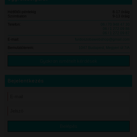
Hétfőtől-péntekig
8-17 óráig
Szombaton
9-13 óráig
Telefon:
06 / 70 948 47 30
06 / 1 272 09 86
06 / 1 272 09 87
E-mail:
furdoszobawebshop@gmail.com
Bemutatóterem:
1047 Budapest, Megyeri út 7/A
Gyakran ismételt kérdések
Bejelentkezés