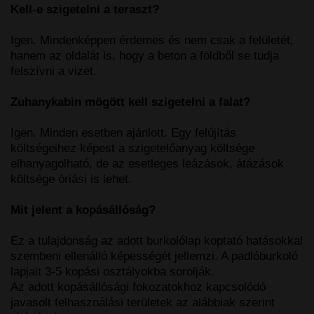
Kell-e szigetelni a teraszt?
Igen. Mindenképpen érdemes és nem csak a felületét,
hanem az oldalát is, hogy a beton a földből se tudja
felszívni a vizet.
Zuhanykabin mögött kell szigetelni a falat?
Igen. Minden esetben ajánlott. Egy felújítás
költségeihez képest a szigetelőanyag költsége
elhanyagolható, de az esetleges leázások, átázások
költsége óriási is lehet.
Mit jelent a kopásállóság?
Ez a tulajdonság az adott burkolólap koptató hatásokkal
szembeni ellenálló képességét jellemzi. A padlóburkoló
lapjait 3-5 kopási osztályokba sorolják.
Az adott kopásállósági fokozatokhoz kapcsolódó
javasolt felhasználási területek az alábbiak szerint