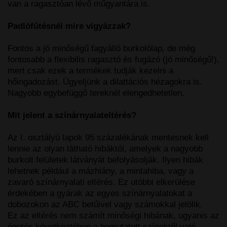
van a ragasztóan lévő műgyantára is.
Padlófűtésnél mire vigyázzak?
Fontos a jó minőségű fagyálló burkolólap, de még
fontosabb a flexibilis ragasztó és fugázó (jó minőségű!),
mert csak ezek a termékek tudják kezelni a
hőingadozást. Ügyeljünk a dilattációs hézagokra is.
Nagyobb egybefüggő tereknél elengedhetetlen.
Mit jelent a színárnyalateltérés?
Az I. osztályú lapok 95 százalékának mentesnek kell
lennie az olyan látható hibáktól, amelyek a nagyobb
burkolt felületek látványát befolyásolják. Ilyen hibák
lehetnek például a mázhiány, a mintahiba, vagy a
zavaró színárnyalati eltérés. Ez utóbbi elkerülése
érdekében a gyárak az egyes színárnyalatokat a
dobozokon az ABC betűivel vagy számokkal jelölik.
Ez az eltérés nem számít minőségi hibának, ugyanis az
égetés következtében a bemutatott színektől való