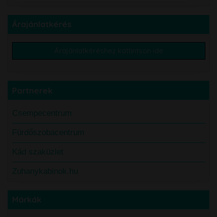
Árajánlatkérés
Árajánlatkéréshez kattintson ide
Partnerek
Csempecentrum
Fürdőszobacentrum
Kád szaküzlet
Zuhanykabinok.hu
Márkák