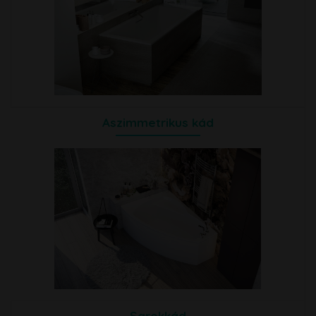
Aszimmetrikus kád
Sarokkád