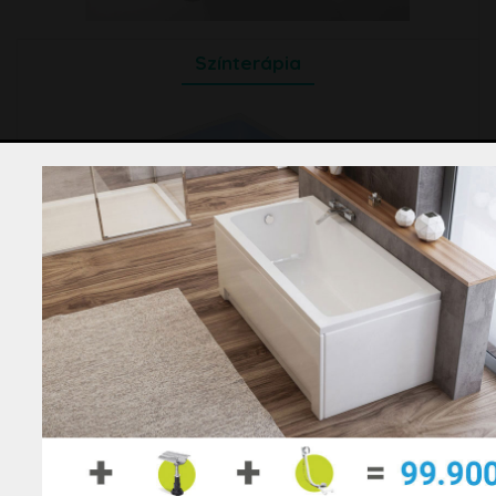
Színterápia
Termékek
Egyenes kád
Aszimmetrikus kád