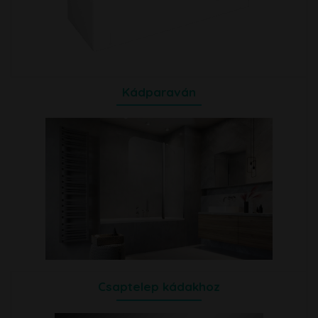
Kádparaván
Csaptelep kádakhoz