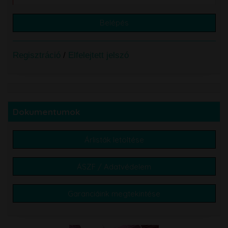
Regisztráció
/
Elfelejtett jelszó
Dokumentumok
Árlisták letöltése
ÁSZF / Adatvédelem
Garanciáink megtekintése