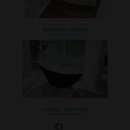
Szabadon álló kád
Lefolyó, leeresztő