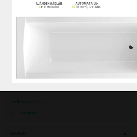
Sarokkád
Különleges kád
Szabadon álló kád
Lefolyó, leeresztő
Kiegészítő, fejpárna
Előlap kádakhoz
Oldallap kádakhoz
Kádparaván
Csaptelep kádakhoz
Hidromasszázs
Színterápia