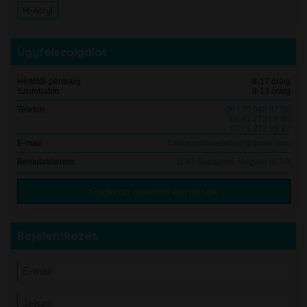
M-Acryl
Ügyfélszolgálat
Hétfőtől-péntekig
8-17 óráig
Szombaton
9-13 óráig
Telefon:
06 / 70 948 47 30
06 / 1 272 09 86
06 / 1 272 09 87
E-mail:
furdoszobawebshop@gmail.com
Bemutatóterem:
1047 Budapest, Megyeri út 7/A
Gyakran ismételt kérdések
Bejelentkezés