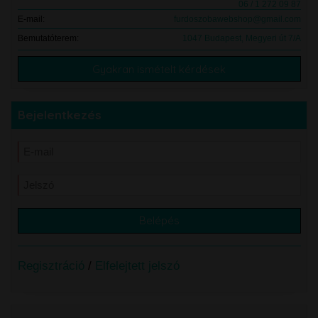
06 / 1 272 09 87
E-mail:
furdoszobawebshop@gmail.com
Bemutatóterem:
1047 Budapest, Megyeri út 7/A
Gyakran ismételt kérdések
Bejelentkezés
Regisztráció
/
Elfelejtett jelszó