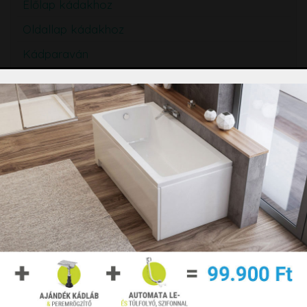
Előlap kádakhoz
Oldallap kádakhoz
Kádparaván
Csaptelep kádakhoz
Hidromasszázs
Színterápia
Árajánlatkérés
Árajánlatkéréshez kattintson ide