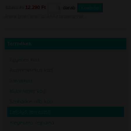
12.290 Ft
darab
Kosárba
12.900 Ft
Áraink bruttó árak, az ÁFÁ-t tartalmazzák.
Termékek
Egyenes kád
Aszimmetrikus kád
Sarokkád
Különleges kád
Szabadon álló kád
Lefolyó, leeresztő
Kiegészítő, fejpárna