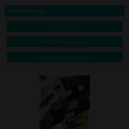
Dokumentumok
Árlisták letöltése
ÁSZF / Adatvédelem
Garanciáink megtekintése