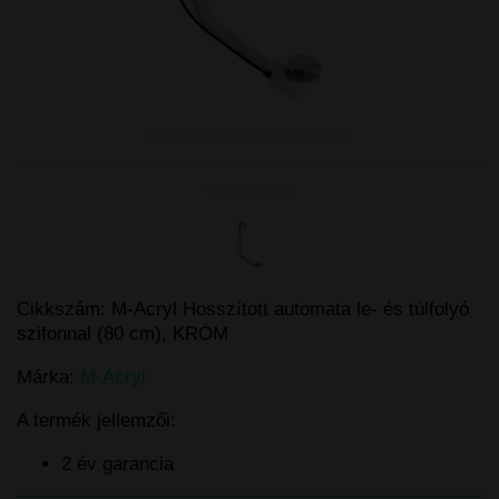
Kattintson a képen a nagyításhoz
További képek
Cikkszám:
M-Acryl Hosszított automata le- és túlfolyó
szifonnal (80 cm), KRÓM
Márka:
M-Acryl
A termék jellemzői:
2 év garancia