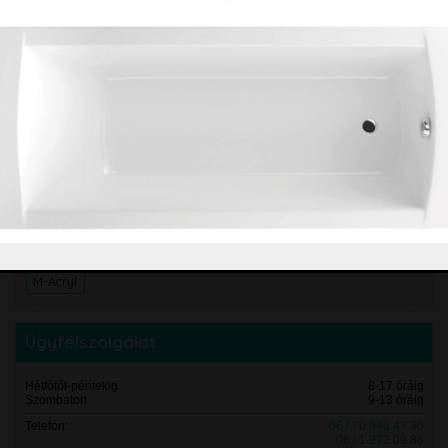
Partnerek
Csempecentrum
Fürdőszobacentrum
Kád szaküzlet
Zuhanykabinok.hu
Márkák
M-Acryl
Ügyfélszolgálat
Hétfőtől-péntekig
8-17 óráig
Szombaton
9-13 óráig
Telefon:
06 / 70 948 47 30
06 / 1 272 09 86