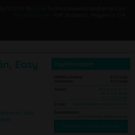
06/1272 09 86
Email:
furdoszobawebshop@gmail.com
Bemutatóterem:
1047 Budapest, Megyeri út 7/A
án, Easy
Ügyfélszolgálat
Hétfőtől-péntekig
8-17 óráig
Szombaton
9-13 óráig
Telefon:
06 / 70 948 47 30
06 / 1 272 09 86
06 / 1 272 09 87
E-mail:
furdoszobawebshop@gmail.com
ádparaván, Easy
Bemutatóterem:
1047 Budapest, Megyeri út 7/A
elben
Gyakran ismételt kérdések