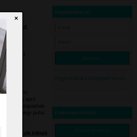
Bejelentkezés
×
ztható (lsd.
t oldalán
akítás
onsági üveg
 záródásért
Regisztráció
/
Elfelejtett jelszó
ó réteg, ami
dását. Azon apró
 mégis megtapadnak
Dokumentumok
örölhetőek egy puha
Árlisták letöltése
 fel, melyik irányú