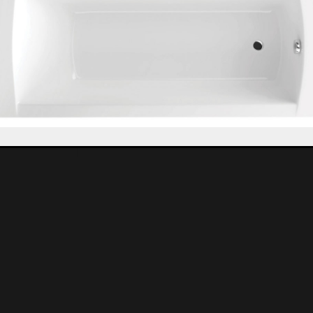
kivitelben (balos vagy jobbos) kéri a 
Kérdés esetén kollégáink szívesen seg
141.500 Ft
darab
Kos
149.000 Ft
Áraink bruttó árak, az ÁFÁ-t tartalmazzák.