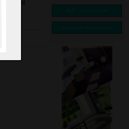
kádparavánt!
ÁSZF / Adatvédelem
ítenek!
Garanciáink megtekintése
árba