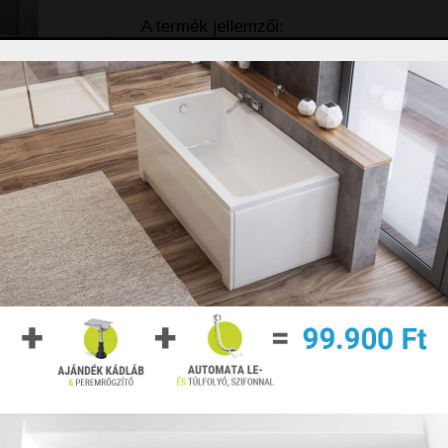
A termék jellemzői:
Méret: 100x150 cm
Balos és jobbos kivileben is válas
műszaki rajzon)
nagyításhoz
Easy Clean bevonat az üveg mindké
Fix üveg és egy kifelé nyíló ajtókial
ek
6 mm vastag, átlátszó, edzett, bizt
Króm profil
Tökéletes gumiprofilok a megfelelő
120x150 cm méretben is készül
EasyClean vízlepergető védőbevonat
Az EasyClean védőbevonat egy víztaszít
meggátolja a víz üvegfelületre való tapa
vízcseppek, melyek a méretüknél fogva
az üveg felületén, azok is könnyedén let
törlőkendővel.
Kérjük, hogy megrendelésében tüntesse