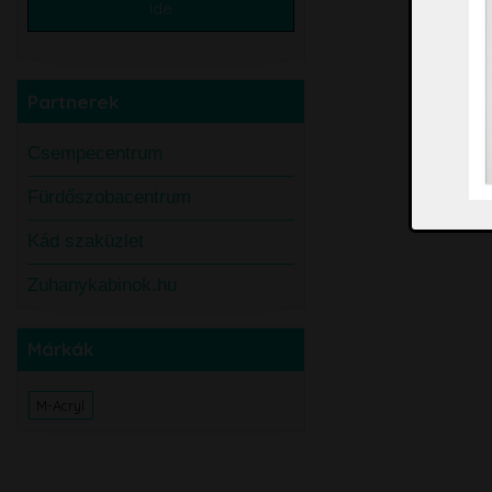
ide
Partnerek
Csempecentrum
Fürdőszobacentrum
Kád szaküzlet
Zuhanykabinok.hu
Márkák
M-Acryl