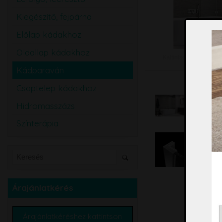
Kiegészítő, fejpárna
Előlap kádakhoz
Oldallap kádakhoz
Kattintson a képen a 
Kádparaván
További kép
Csaptelep kádakhoz
Hidromasszázs
Színterápia
Árajánlatkérés
Árajánlatkéréshez kattintson