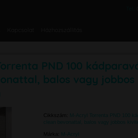
Tel.:
k
Kapcsolat
Házhozszállítás
Torrenta PND 100 kádparav
onattal, balos vagy jobbos
n
Cikkszám:
M-Acryl Torrenta PND 100 k
clean bevonattal, balos vagy jobbos kivit
Márka:
M-Acryl