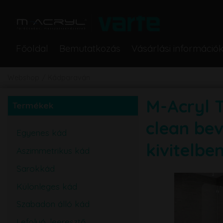
Főoldal
Bemutatkozás
Vásárlási információ
Webshop
Kádparaván
M-Acryl 
Termékek
clean bev
Egyenes kád
kivitelbe
Aszimmetrikus kád
Sarokkád
Különleges kád
Szabadon álló kád
Lefolyó, leeresztő